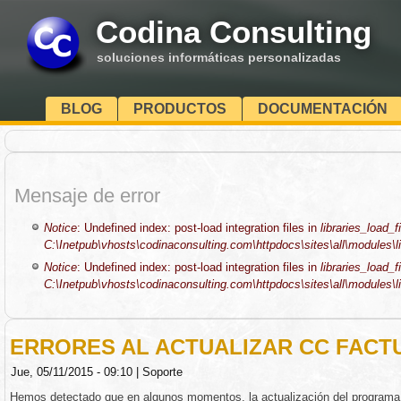
Codina Consulting
soluciones informáticas personalizadas
BLOG
PRODUCTOS
DOCUMENTACIÓN
Mensaje de error
Notice
: Undefined index: post-load integration files in
libraries_load_fi
C:\Inetpub\vhosts\codinaconsulting.com\httpdocs\sites\all\modules\li
Notice
: Undefined index: post-load integration files in
libraries_load_fi
C:\Inetpub\vhosts\codinaconsulting.com\httpdocs\sites\all\modules\li
ERRORES AL ACTUALIZAR CC FACT
Jue, 05/11/2015 - 09:10
|
Soporte
Hemos detectado que en algunos momentos, la actualización del programa 