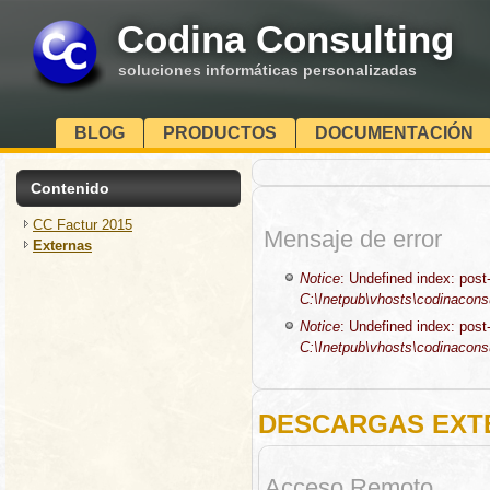
Codina Consulting
soluciones informáticas personalizadas
BLOG
PRODUCTOS
DOCUMENTACIÓN
Contenido
CC Factur 2015
Mensaje de error
Externas
Notice
: Undefined index: post-
C:\Inetpub\vhosts\codinaconsul
Notice
: Undefined index: post-
C:\Inetpub\vhosts\codinaconsul
DESCARGAS EXT
Acceso Remoto