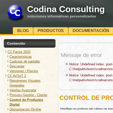
Codina Consulting
soluciones informáticas personalizadas
BLOG
PRODUCTOS
DOCUMENTACIÓN
Contenido
CC Factur 2015
Mensaje de error
Características
Capturas de pantalla
Notice
: Undefined index: post-
Descargar
C:\Inetpub\vhosts\codinaconsul
Versiones / Precios
Notice
: Undefined index: post-
CC AVSeT 2
C:\Inetpub\vhosts\codinaconsul
Resumenes Visuales
Generales
Interfaz Avanzada
Proceso Gestión - Cliente
CONTROL DE PRO
Control de Productos
Digital
Identifique sus productos más valiosos con tec
Demontración On-line