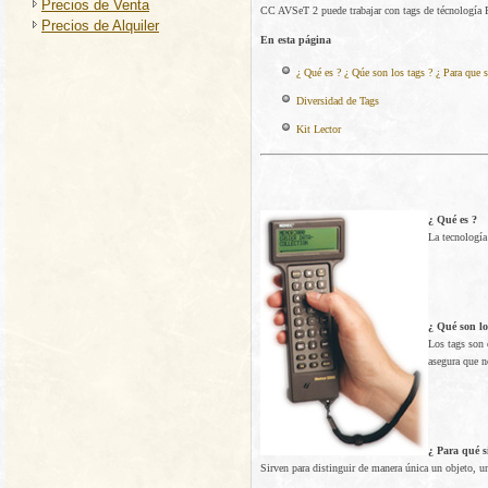
Precios de Venta
CC AVSeT 2 puede trabajar con tags de técnología 
Precios de Alquiler
En esta página
¿ Qué es ? ¿ Qúe son los tags ? ¿ Para que
Diversidad de Tags
Kit Lector
¿ Qué es ?
La tecnología
¿ Qué son lo
Los tags son 
asegura que n
¿ Para qué s
Sirven para distinguir de manera única un objeto, u