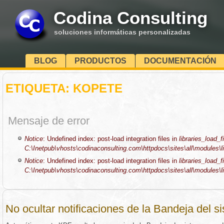
Codina Consulting
soluciones informáticas personalizadas
BLOG
PRODUCTOS
DOCUMENTACIÓN
ETIQUETA: KOPETE
Mensaje de error
Notice
: Undefined index: post-load integration files in
libraries_load_fi
C:\Inetpub\vhosts\codinaconsulting.com\httpdocs\sites\all\modules\li
Notice
: Undefined index: post-load integration files in
libraries_load_fi
C:\Inetpub\vhosts\codinaconsulting.com\httpdocs\sites\all\modules\li
No ocultar notificaciones de la Bandeja del s