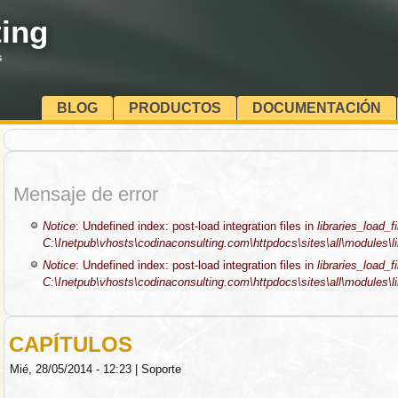
ing
s
BLOG
PRODUCTOS
DOCUMENTACIÓN
Mensaje de error
Notice
: Undefined index: post-load integration files in
libraries_load_fi
C:\Inetpub\vhosts\codinaconsulting.com\httpdocs\sites\all\modules\lib
Notice
: Undefined index: post-load integration files in
libraries_load_fi
C:\Inetpub\vhosts\codinaconsulting.com\httpdocs\sites\all\modules\lib
CAPÍTULOS
Mié, 28/05/2014 - 12:23
|
Soporte