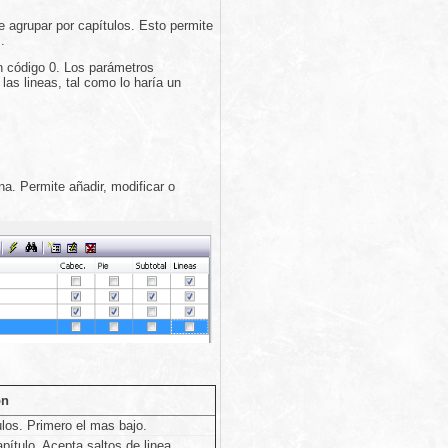
 agrupar por capítulos. Esto permite
.
n código 0. Los parámetros
las lineas, tal como lo haría un
a. Permite añadir, modificar o
ón
ulos. Primero el mas bajo.
pítulo. Acepta saltos de linea.