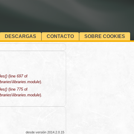
DESCARGAS
CONTACTO
SOBRE COOKIES
les()
(line
697
of
raries\libraries.module
).
les()
(line
775
of
raries\libraries.module
).
desde versión 2014.2.0.15