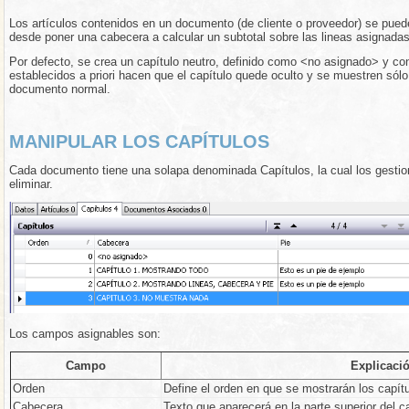
Los artículos contenidos en un documento (de cliente o proveedor) se puede
desde poner una cabecera a calcular un subtotal sobre las lineas asignadas
Por defecto, se crea un capítulo neutro, definido como <no asignado> y co
establecidos a priori hacen que el capítulo quede oculto y se muestren sólo 
documento normal.
MANIPULAR LOS CAPÍTULOS
Cada documento tiene una solapa denominada Capítulos, la cual los gestion
eliminar.
Los campos asignables son:
Campo
Explicaci
Orden
Define el orden en que se mostrarán los capít
Cabecera
Texto que aparecerá en la parte superior del ca